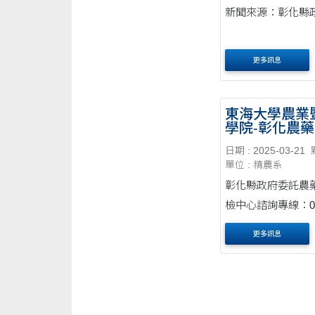
新聞來源：彰化縣
更多訊息
東海大學農業
學院-彰化農
檢中心
日期 : 2025-03-21
單位 : 精農系
彰化縣政府委託農
檢中心諮詢專線：0
8876630#401~403 中心地
更多訊息
址：彰化縣埤頭鄉文
號(埤頭校區寒梅大樓
實驗室)