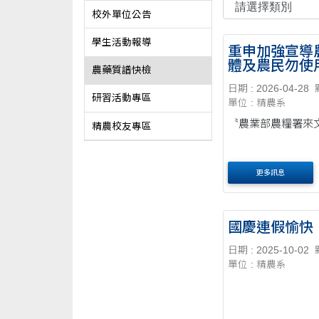
校外單位公告
學生活動報導
重申加強宣導
體及農民勿使
農藥質譜快檢
農藥 「Broflan
日期 : 2026-04-28
(格力高）
研習活動專區
單位 : 精農系
〝農業部農糧署來
精農校友專區
更多訊息
國慶連假愉快
日期 : 2025-10-02
單位 : 精農系