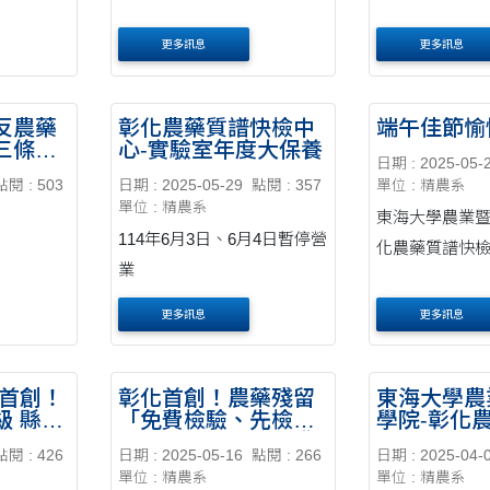
更多訊息
更多訊息
反農藥
彰化農藥質譜快檢中
端午佳節愉
三條第
心-實驗室年度大保養
日期 : 2025-05-
件裁罰
點閱 : 503
日期 : 2025-05-29
點閱 : 357
單位 : 精農系
單位 : 精農系
東海大學農業暨
114年6月3日、6月4日暫停營
化農藥質譜快
業
更多訊息
更多訊息
國首創！
彰化首創！農藥殘留
東海大學農
級 縣府
「免費檢驗、先檢後
學院-彰化
為民把
售」21收件站方便農
檢中心
點閱 : 426
日期 : 2025-05-16
點閱 : 266
日期 : 2025-04-
民
單位 : 精農系
單位 : 精農系