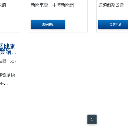
政府
新聞來源：中時新聞網
連續假期公告
更多訊息
更多訊息
暨健康
藥質譜快
點閱 : 517
藥質譜快
4-
化路369
2樓209
1