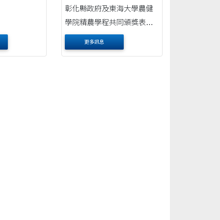
彰化縣政府及東海大學農健
學院精農學程共同頒獎表揚
彰化縣各鄉鎮市農會辦理113
更多訊息
年質譜快檢送檢數量成績優
秀者展現食安成果