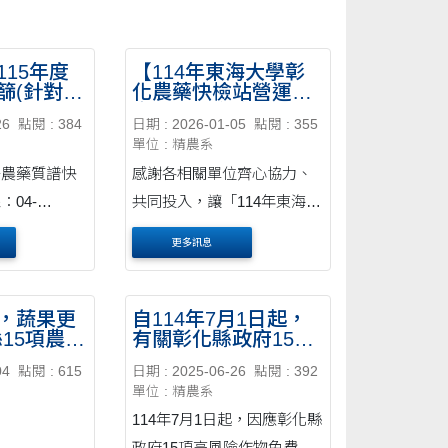
115年度
【114年東海大學彰
(針對15
化農藥快檢站營運計
留高風險
畫】圓滿完成！(轉載
26
點閱 : 384
日期 : 2026-01-05
點閱 : 355
自彰化縣政府農業處
單位 : 精農系
臉書)
託農藥質譜快
感謝各相關單位齊心協力、
04-
共同投入，讓「114年東海大
3 中心地
學彰化農藥快檢站營運計
更多訊息
鄉文化路369
畫」順利推動，並於114年12
大樓2樓209
月31日召開期末會議，為今
年度的執行成果畫下完美句
，蔬果更
自114年7月1日起，
15項農藥
有關彰化縣政府15項
點 本計畫在東海大學專業團
作物
高風險作物免費檢驗
隊的協助下，結合縣府與
04
點閱 : 615
日期 : 2025-06-26
點閱 : 392
補助計劃及措施，請
單位 : 精農系
.31止全面
送驗單位配合辦理！
各....
售)
114年7月1日起，因應彰化縣
政府15項高風險作物免費檢