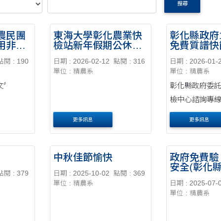
搜尋
農民團
東海大學彰化農業快
彰化縣政府
用非法
檢站新年假期公休，
免費質譜快篩
ilide」
敬祝新春愉快，馬年
項「農藥殘
點閱 : 190
日期 : 2026-02-12
點閱 : 316
日期 : 2026-01-
行大運。
作物」)
單位 : 精農系
單位 : 精農系
文〞
彰化縣政府委
檢中心諮詢專線：
8876630#401~40
更多訊息
更多訊息
址：彰化縣埤頭
號(埤頭校區寒梅
實驗室)
中秋佳節愉快
政府免費驗
安全(彰化縣
點閱 : 379
日期 : 2025-10-02
點閱 : 369
殘留高風險
單位 : 精農系
日期 : 2025-07-
114.01.01
單位 : 精農系
起-114.12
免費先檢後