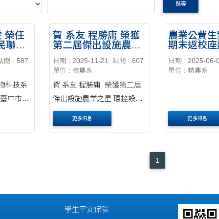
搜尋
雯 榮任
賀 系友 程勝庸 榮獲
農業公費生
民聯誼
第二屆傑出設施農業
期末返校座
之星 環控設施-智能
分享
點閱 : 587
日期 : 2025-11-21
點閱 : 607
日期 : 2025-06-
獎
單位 : 精農系
單位 : 精農系
物科技系
賀 系友 程勝庸 榮獲第二屆
任臺中市青
傑出設施農業之星 環控設施-
料來
智能獎 資料暨圖片來源(農業
更多訊息
更多訊息
專頁)
部臺中區農業改良場臉書專
頁)
1
學生平安保險