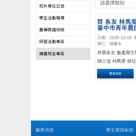
校外單位公告
學生活動報導
賀 系友 林馬
臺中市青年農
農藥質譜快檢
會副會長
日期 : 2025-12-04
研習活動專區
單位 : 精農系
恭賀系友 畜產與生
精農校友專區
碩士班 林馬雯 榮
年農民聯誼會副會長 資
更多訊息
源(梧棲區農會臉書
最新消息
學生資訊系統