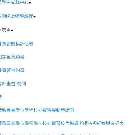
與學生成就中心
●
系列線上輔導課程
●
關表單●
校外實習機構評估表
通知家長意願書
校外實習合約書
習計畫書-範例
誌
暨精緻農業學位學程校外實習異動申請表
暨精緻農業學位學程學生校外實習校內輔導老師訪視紀錄與考評表