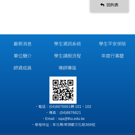
回列表
最新消息
學生資訊系統
學生平安保險
單位簡介
學生請假流程
年度行事曆
師資成員
導師專區
‧電話：(04)8876661轉 101，102
‧傳真：(04)8876621
‧Email：sqa@thu.edu.tw
‧學程地址：彰化縣埤頭鄉文化路369號