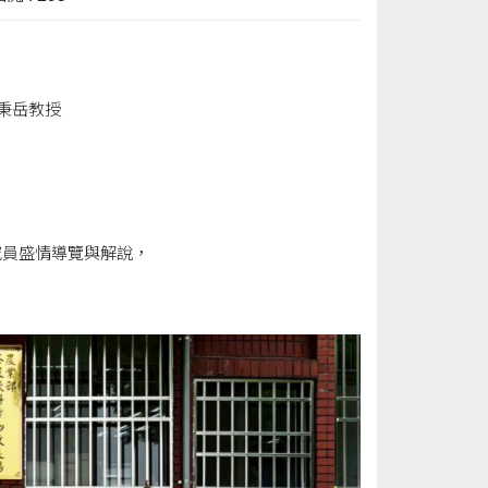
秉岳教授
究員盛情導覽與解說，