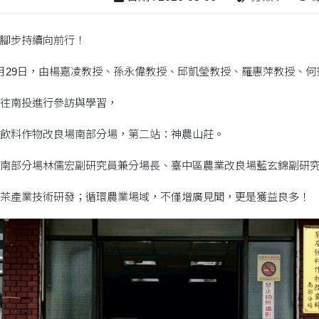
腳步持續向前行！
月29日，由楊嘉凌教授、孫永偉教授、邱凱瑩教授、羅惠萍教授、何
往南投進行參訪與學習，
飲料作物改良場南部分場，第二站：神農山莊。
南部分場林儒宏副研究員兼分場長、臺中區農業改良場藍玄錦副研
茶產業技術研發；循環農業場域，不僅增廣見聞，更是獲益良多！