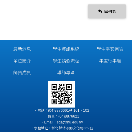
回列表
最新消息
學生資訊系統
學生平安保險
單位簡介
學生請假流程
年度行事曆
師資成員
導師專區
‧電話：(04)8876661轉 101，102
‧傳真：(04)8876621
‧Email：sqa@thu.edu.tw
‧學程地址：彰化縣埤頭鄉文化路369號