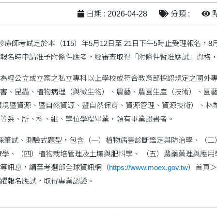
日期 : 2026-04-28
分類 :
點
診療師考試定於本（115）年5月12日至 21日下午5時止受理報名，8
報名時申請准予附條件應考，經審查取得「附條件暫准應試」資格
為經公立或立案之私立專科以上學校或符合教育部採認規定之國外
害、昆蟲、植物病理（與微生物）、農藝、農園生產（技術）、園
環境暨資源、暨自然資源、暨自然保育、資源管理、資源技術）、林
等系、所、科、組、學位學程畢業，領有畢業證書者。
採筆試、測驗式題型，包含（一）植物病害診斷鑑定與防治學、（二
療學、（四）植物栽培管理及土壤與肥料學、 （五）農藥藥理與應用
等訊息，請至考選部全球資訊網（
https://www.moex.gov.tw
）首頁＞
躍報名應試，取得專業認證。