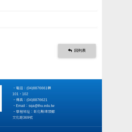
回列表
‧電話：(04)8876661轉
101，102
‧傳真：(04)8876621
‧Email：sqa@thu.edu.tw
‧學程地址：彰化縣埤頭鄉
文化路369號