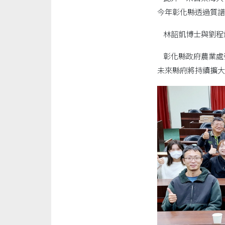
今年彰化縣透過質譜
林韶凱博士與劉程
彰化縣政府農業處
未來縣府將持續擴大