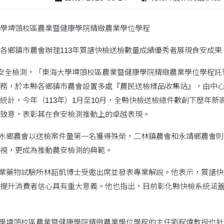
學埤頭校區農業暨健康學院精緻農業學位學程
各鄉鎮市農會辦理113年質譜快檢送檢數量成績優秀者展現食安成果
全檢測，「東海大學埤頭校區農業暨健康學院精緻農業學位學程託管
務，於本縣各鄉鎮市農會設置多處『農民送檢樣品收集站』，由中
統計，今年（113年）1月至10月，全縣快檢送檢總件數創下歷年
致意，表彰其在食安檢測推動上的卓越表現。
水鄉農會以送檢案件量第一名獲得殊榮，二林鎮農會和永靖鄉農會則
視，更成為推動農安檢測的典範。
業藥物試驗所林韶凱博士受邀出席並發表專業解說。他表示，質譜快
提升消費者信心具有重大意義。他也指出，目前彰化縣快檢系統涵
學埤頭校區農業暨健康學院精緻農業學位學程的主任劉程煒教授也針