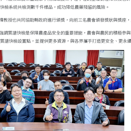
快檢系統共檢測數千件樣品，成功降低農藥殘留的風險。
煒教授也共同協助縣政府進行頒獎，向前三名農會頒發獎狀與獎座，
強調質譜快檢是保障農產品安全的重要措施，農會與農民的積極參與
質譜快檢設置點，並提供更多資源，與各界攜手打造更安全、更永