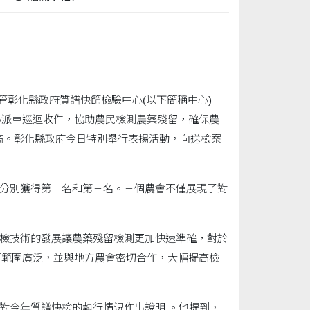
彰化縣政府質譜快篩檢驗中心(以下簡稱中心)」
心派車巡迴收件，協助農民檢測農藥殘留，確保農
新高。彰化縣政府今日特別舉行表揚活動，向送檢案
分別獲得第二名和第三名。三個農會不僅展現了對
檢技術的發展讓農藥殘留檢測更加快速準確，對於
蓋範圍廣泛，並與地方農會密切合作，大幅提高檢
對今年質譜快檢的執行情況作出說明 。他提到，