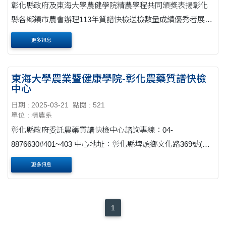
彰化縣政府及東海大學農健學院精農學程共同頒獎表揚彰化
縣各鄉鎮市農會辦理113年質譜快檢送檢數量成績優秀者展現
食安成果
更多訊息
東海大學農業暨健康學院-彰化農藥質譜快檢
中心
日期 : 2025-03-21
點閱 : 521
單位 : 精農系
彰化縣政府委託農藥質譜快檢中心諮詢專線：04-
8876630#401~403 中心地址：彰化縣埤頭鄉文化路369號(埤
頭校區寒梅大樓2樓209實驗室)
更多訊息
1