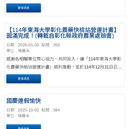
頭校區寒梅大樓2樓209實驗室)
更多訊息
【114年東海大學彰化農藥快檢站營運計畫】
圓滿完成！(轉載自彰化縣政府農業處臉書)
日期 : 2026-01-05
點閱 : 359
單位 : 精農系
感謝各相關單位齊心協力、共同投入，讓「114年東海大學彰
化農藥快檢站營運計畫」順利推動，並於114年12月31日召開
期末會議，為今年度的執行成果畫下完美句點 本計畫在東海
更多訊息
大學專業團隊的協助下，結合縣府與各....
國慶連假愉快
日期 : 2025-10-02
點閱 : 384
單位 : 精農系
更多訊息