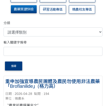
農藥質譜快檢
研習活動專區
精農校友專區
分類
輸入關鍵字搜尋
搜尋
重申加強宣導農民團體及農民勿使用非法農藥
「Broflanilide」(格力高）
日期 : 2026-04-28
點閱 : 194
單位 : 精農系
〝農業部農糧署來文〞