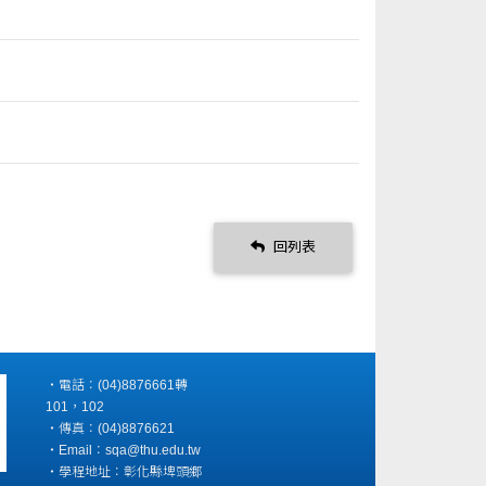
回列表
‧電話：(04)8876661轉
101，102
‧傳真：(04)8876621
‧Email：sqa@thu.edu.tw
‧學程地址：彰化縣埤頭鄉