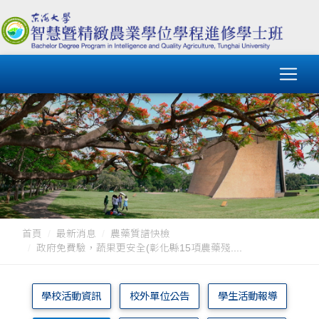
首頁
最新消息
農藥質譜快檢
政府免費驗，蔬果更安全(彰化縣15項農藥殘....
學校活動資訊
校外單位公告
學生活動報導