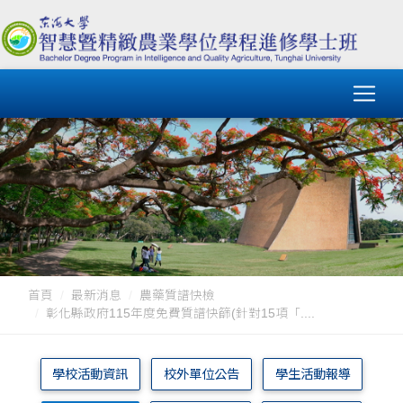
首頁
最新消息
農藥質譜快檢
彰化縣政府115年度免費質譜快篩(針對15項「....
學校活動資訊
校外單位公告
學生活動報導